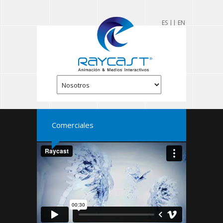
ES |
| EN
Comerciales